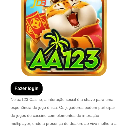
Fazer login
No aa123 Casino, a interação social é a chave para uma
experiência de jogo única. Os jogadores podem participar
de jogos de cassino com elementos de interação
multiplayer, onde a presença de dealers ao vivo melhora a