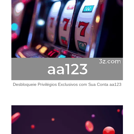
Desbloqueie Privilégios Exclusivos com Sua Conta aa123