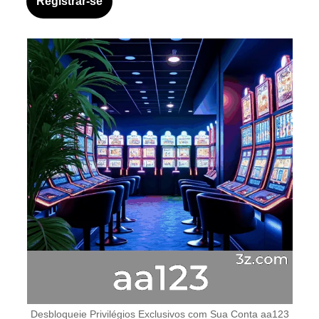
Registrar-se
Desbloqueie Privilégios Exclusivos com Sua Conta aa123